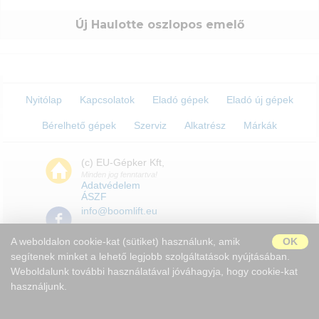
Új Haulotte oszlopos emelő
Új jelszó
Nyitólap
Kapcsolatok
Eladó gépek
Eladó új gépek
Bérelhető gépek
Szerviz
Alkatrész
Márkák
(c) EU-Gépker Kft,
Minden jog fenntartva!
Adatvédelem
ÁSZF
info@boomlift.eu
A weboldalon cookie-kat (sütiket) használunk, amik
OK
segítenek minket a lehető legjobb szolgáltatások nyújtásában.
H-9028 Győr Serfőződombi
dűlő 5.
Weboldalunk további használatával jóváhagyja, hogy cookie-kat
használjunk.
Impresszum