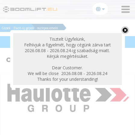
bezárás
Gépek
Eladó új gépek
oszlopos emelő
Tisztelt Ügyfelünk,
Termékek szűrése
Felhívjuk a figyelmét, hogy cégünk zárva tart
2026.08.08 - 2026.08.24-ig szabadság miatt.
Kérjük megértésüket.
oszlopos emelő
Dear Customer.
We will be close 2026.08.08 - 2026.08.24
Thanks for your understanding!
E-mail:
Jelszó: