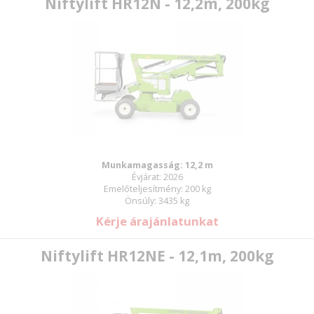
Niftylift HR12N - 12,2m, 200kg
Munkamagasság: 12,2 m
Évjárat: 2026
Emelőteljesítmény: 200 kg
Önsúly: 3435 kg
Kérje árajánlatunkat
Niftylift HR12NE - 12,1m, 200kg