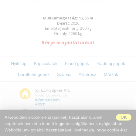
Munkamagasság: 12,65 m
Évjárat: 2026
Emelőteljesítmény: 200 kg
Önsúly: 2260 kg
Kérje árajánlatunkat
Nyitólap
Kapcsolatok
Eladó gépek
Eladó új gépek
Bérelhető gépek
Szerviz
Alkatrész
Márkák
(c) EU-Gépker Kft,
Minden jog fenntartva!
Adatvédelem
ÁSZF
info@boomlift.eu
A weboldalon cookie-kat (sütiket) használunk, amik
OK
segítenek minket a lehető legjobb szolgáltatások nyújtásában.
Weboldalunk további használatával jóváhagyja, hogy cookie-kat
H-9028 Győr Serfőződombi