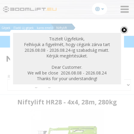
bezárás
Gépek
Eladó új gépek
karos emelő
Niftylift
Tisztelt Ügyfelünk,
Termékek szűrése
Felhívjuk a figyelmét, hogy cégünk zárva tart
2026.08.08 - 2026.08.24-ig szabadság miatt.
Kérjük megértésüket.
Niftylift
Dear Customer.
We will be close 2026.08.08 - 2026.08.24
Rendezés:
Thanks for your understanding!
Niftylift HR28 - 4x4, 28m, 280kg