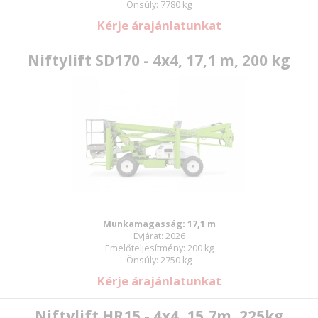
Önsúly: 7780 kg
Kérje árajánlatunkat
Niftylift SD170 - 4x4, 17,1 m, 200 kg
E-mail:
Jelszó:
Munkamagasság: 17,1 m
Évjárat: 2026
Új jelszó
Emelőteljesítmény: 200 kg
Önsúly: 2750 kg
Kérje árajánlatunkat
Niftylift HR15 - 4x4, 15,7m, 225kg