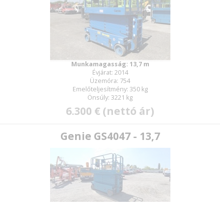
Munkamagasság: 13,7 m
Évjárat: 2014
Üzemóra: 754
Emelőteljesítmény: 350 kg
Önsúly: 3221 kg
6.300 € (nettó ár)
Genie GS4047 - 13,7