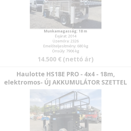
Munkamagasság: 18 m
Évjárat: 2014
Üzemóra: 2326
Emelőteljesítmény: 680 kg
Önsúly: 7906 kg
14.500 € (nettó ár)
Haulotte HS18E PRO - 4x4 - 18m,
elektromos- ÚJ AKKUMULÁTOR SZETTEL