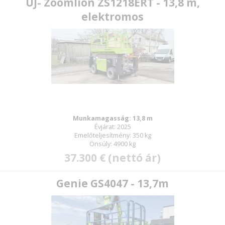
ÚJ- Zoomlion ZS1218ERT - 13,8 m,
elektromos
Munkamagasság: 13,8 m
Évjárat: 2025
Emelőteljesítmény: 350 kg
Önsúly: 4900 kg
37.300 € (nettó ár)
Genie GS4047 - 13,7m