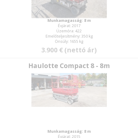
Munkamagasság: 8 m
Évjárat: 2017
Üzemóra: 422
Emelőteljesítmény: 350 kg
Önsúly: 1655 kg
3.900 € (nettó ár)
Haulotte Compact 8 - 8m
Munkamagasság: 8 m
Évjárat: 2015