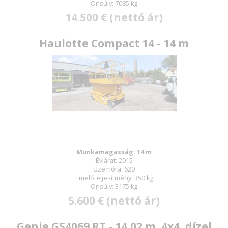
Önsúly: 7085 kg
14.500 € (nettó ár)
Haulotte Compact 14 - 14 m
Munkamagasság: 14 m
Évjárat: 2015
Üzemóra: 620
Emelőteljesítmény: 350 kg
Önsúly: 3175 kg
5.600 € (nettó ár)
Genie GS4069 RT - 14,02 m, 4x4, dízel