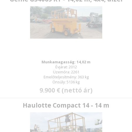
Munkamagasság: 14,02 m
Évjárat: 2012
Üzemóra: 2261
Emelőteljesítmény: 363 kg
Önsúly: 5136 kg
9.900 € (nettó ár)
Haulotte Compact 14 - 14 m