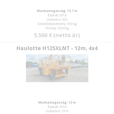
Munkamagasság: 13,7 m
Évjárat: 2013
E-mail:
Üzemóra: 322
Emelőteljesítmény: 350 kg
Önsúly: 3224 kg
5.500 € (nettó ár)
Jelszó:
Haulotte H12SXLNT - 12m, 4x4
Új jelszó
Munkamagasság: 12 m
Évjárat: 2014
Üzemóra: 1315