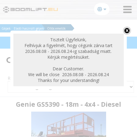
bezárás
Gépek
Eladó használt gépek
Ollós emelők
Tisztelt Ügyfelünk,
Termékek szűrése
Felhívjuk a figyelmét, hogy cégünk zárva tart
2026.08.08 - 2026.08.24-ig szabadság miatt.
Kérjük megértésüket.
Ollós emelők
Dear Customer.
We will be close 2026.08.08 - 2026.08.24
Rendezés:
Thanks for your understanding!
Genie GS5390 - 18m - 4x4 - Diesel