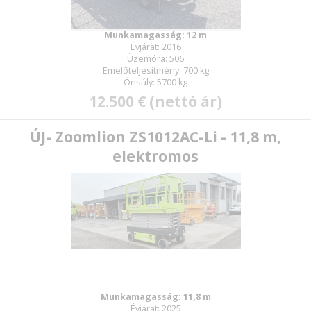
Munkamagasság: 12 m
Évjárat: 2016
Üzemóra: 506
Emelőteljesítmény: 700 kg
Önsúly: 5700 kg
12.500 € (nettó ár)
ÚJ- Zoomlion ZS1012AC-Li - 11,8 m,
elektromos
Munkamagasság: 11,8 m
Évjárat: 2025