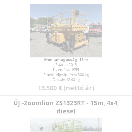
Munkamagasság: 15 m
Évjárat: 2015
Üzemóra: 1955
Emelőteljesítmény: 500 kg
Önsúly: 6340 kg
13.500 € (nettó ár)
ÚJ -Zoomlion ZS1323RT - 15m, 4x4,
diesel