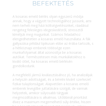
BEFEKTETÉS
A kosaras emelő bérlés olyan egyszerű módja
annak, hogy a vágyott technológiához jussunk, ami
nem terheli meg házi költségvetésünket, ráadásul
rengeteg felesleges idegeskedéstől, stressztől
kíméljük meg magunkat. Számos feladathoz
elengedhetetlen a kosaras emelő használata. A fák
gallyazása például tipikusan ebbe az érába tartozik, s
a hétköznapi emberek többsége ezen
munkafolyamat által azonosítja be a kosaras
autókat. Természetesen más munkálatokhoz is
kiváló ötlet, ha kosaras emelő bérlésén
gondolkodunk.
A megfelelő jármű kiválasztásához jó, ha analizáljuk
a helyszín adottságait, és a bérelni kívánt szerkezet
fizikai tulajdonságait. Alapvetően a kosaras emelő
emberek levegőbe juttatására szolgál, de vannak
helyzetek, amikor súlyosabb tárgyak
megmozdítására is alkalmas. Utóbbinál prioritást
élvez a maximum megemelhető súly értéke, hiszen