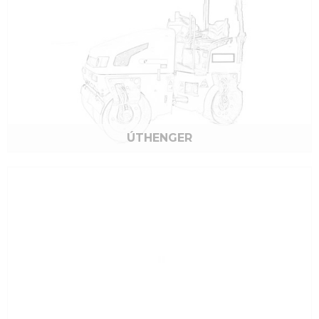
Új jelszó
ÚTHENGER