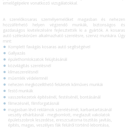
emelőgépekre vonatkozó vizsgálatokkal.
A szerelőkosaras személyemelőket magasban és nehezen
hozzáférhető helyen végzendő munkák, biztonságos és
gazdaságos kivitelezésére fejlesztették ki a gyártók. A kosaras
autó széleskörűen alkalmazható szerelésre, szerviz munkára. Úgy
mint:
Komplett favágás kosaras autó segítségével
Gallyazás
épülethomlokzatok felújításánál
közvilágítás szerelésnél
klímaszerelésnél
műemlék védelemnél
nehezen megközelíthető felületek kőműves munkái
festő munkák
vasszerkezetek építésénél, festésénél, bontásánál
filmezésnél, filmforgatásnál
magasban lévő reklámok szerelésénél, karbantartásánál
veszély elhárításnál - megbomlott, meglazult vakolatok
épületszobrok leszedése, ereszcsatorna tisztítás javítás,
építés, magas, veszélyes fák felülről történő lebontása,