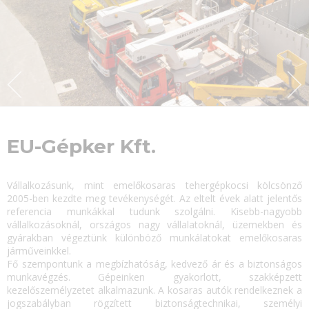
EU-Gépker Kft.
Vállalkozásunk, mint emelőkosaras tehergépkocsi kölcsönző
2005-ben kezdte meg tevékenységét. Az eltelt évek alatt jelentős
referencia munkákkal tudunk szolgálni. Kisebb-nagyobb
vállalkozásoknál, országos nagy vállalatoknál, üzemekben és
gyárakban végeztünk különböző munkálatokat emelőkosaras
járműveinkkel.
Fő szempontunk a megbízhatóság, kedvező ár és a biztonságos
munkavégzés. Gépeinken gyakorlott, szakképzett
kezelőszemélyzetet alkalmazunk. A kosaras autók rendelkeznek a
jogszabályban rögzített biztonságtechnikai, személyi