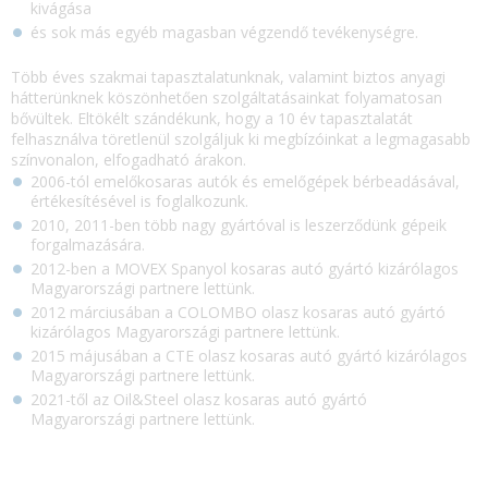
kivágása
és sok más egyéb magasban végzendő tevékenységre.
Több éves szakmai tapasztalatunknak, valamint biztos anyagi
hátterünknek köszönhetően szolgáltatásainkat folyamatosan
bővültek. Eltökélt szándékunk, hogy a 10 év tapasztalatát
felhasználva töretlenül szolgáljuk ki megbízóinkat a legmagasabb
színvonalon, elfogadható árakon.
2006-tól emelőkosaras autók és emelőgépek bérbeadásával,
értékesítésével is foglalkozunk.
2010, 2011-ben több nagy gyártóval is leszerződünk gépeik
forgalmazására.
2012-ben a MOVEX Spanyol kosaras autó gyártó kizárólagos
Magyarországi partnere lettünk.
2012 márciusában a COLOMBO olasz kosaras autó gyártó
kizárólagos Magyarországi partnere lettünk.
2015 májusában a CTE olasz kosaras autó gyártó kizárólagos
Magyarországi partnere lettünk.
2021-től az Oil&Steel olasz kosaras autó gyártó
Magyarországi partnere lettünk.