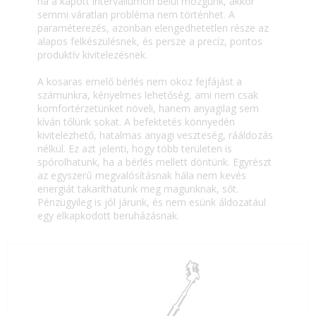
ha a kapott intervallumon belül mozgunk, akkor
semmi váratlan probléma nem történhet. A
paraméterezés, azonban elengedhetetlen része az
alapos felkészülésnek, és persze a precíz, pontos
produktív kivitelezésnek.
A kosaras emelő bérlés nem okoz fejfájást a
számunkra, kényelmes lehetőség, ami nem csak
komfortérzetünket növeli, hanem anyagilag sem
kíván tőlünk sokat. A befektetés könnyedén
kivitelezhető, hatalmas anyagi veszteség, rááldozás
nélkül. Ez azt jelenti, hogy több területen is
spórolhatunk, ha a bérlés mellett döntünk. Egyrészt
az egyszerű megvalósításnak hála nem kevés
energiát takaríthatunk meg magunknak, sőt.
Pénzügyileg is jól járunk, és nem esünk áldozatául
egy elkapkodott beruházásnak.