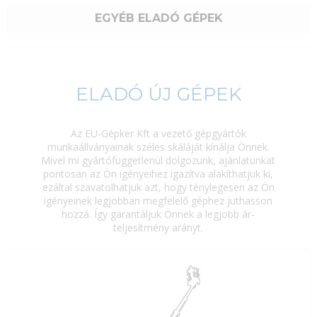
EGYÉB ELADÓ GÉPEK
ELADÓ ÚJ GÉPEK
Az EU-Gépker Kft a vezető gépgyártók
munkaállványainak széles skáláját kínálja Önnek.
Mivel mi gyártófüggetlenül dolgozunk, ajánlatunkat
pontosan az Ön igényeihez igazítva alakíthatjuk ki,
ezáltal szavatolhatjuk azt, hogy ténylegesen az Ön
igényeinek legjobban megfelelő géphez juthasson
hozzá. Így garantáljuk Önnek a legjobb ár-
teljesítmény arányt.