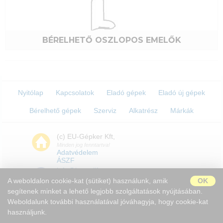
BÉRELHETŐ OSZLOPOS EMELŐK
Nyitólap
Kapcsolatok
Eladó gépek
Eladó új gépek
Bérelhető gépek
Szerviz
Alkatrész
Márkák
(c) EU-Gépker Kft,
Minden jog fenntartva!
Adatvédelem
ÁSZF
info@boomlift.eu
A weboldalon cookie-kat (sütiket) használunk, amik
OK
segítenek minket a lehető legjobb szolgáltatások nyújtásában.
Weboldalunk további használatával jóváhagyja, hogy cookie-kat
H-9028 Győr Serfőződombi
használjunk.
dűlő 5.