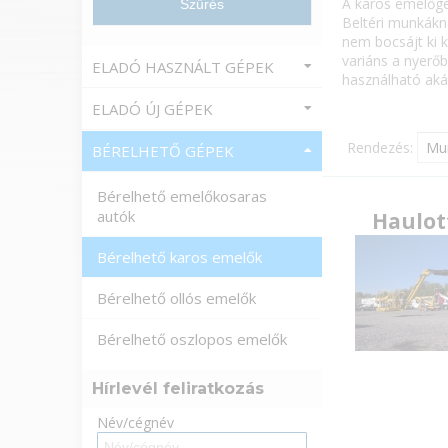
A karos emelőgép
Beltéri munkákn
nem bocsájt ki 
variáns a nyerőb
ELADÓ HASZNÁLT GÉPEK
használható akár
ELADÓ ÚJ GÉPEK
Rendezés:
BÉRELHETŐ GÉPEK
Bérelhető emelőkosaras
autók
Haulot
Bérelhető karos emelők
Bérelhető ollós emelők
Bérelhető oszlopos emelők
Hírlevél feliratkozás
Név/cégnév