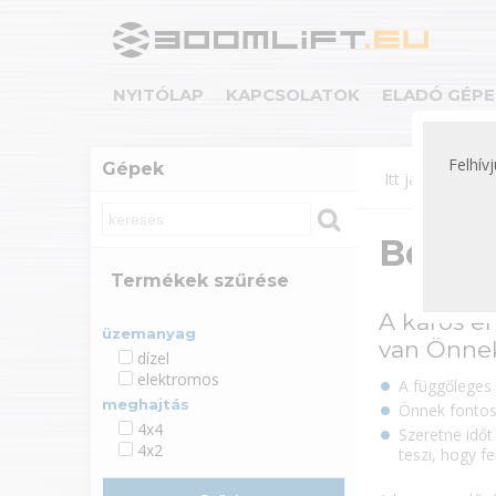
NYITÓLAP
KAPCSOLATOK
ELADÓ GÉPE
Felhív
Gépek
Itt járok:
Gép
Bérel
Termékek szűrése
A karos e
üzemanyag
van Önnek
dízel
elektromos
A függőleges 
meghajtás
Önnek fontos 
4x4
Szeretne idő
4x2
teszi, hogy f