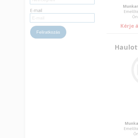
Munkam
E-mail
Emelőte
Öns
Kérje 
Haulot
Munka
Emelőte
Ön