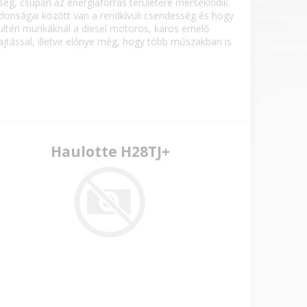
ég, csupán az energiaforrás területére mérséklődik.
jdonságai között van a rendkívüli csendesség és hogy
ltéri munkáknál a diesel motoros, karos emelő
ajtással, illetve előnye még, hogy több műszakban is
Haulotte H28TJ+