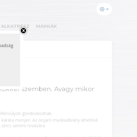
ALKATRÉSZ
MÁRKÁK
abadság
előkkel szemben. Avagy mikor
 ellensúlyok gondoskodnak.
k kárára menjen. Az önjáró munkaállvány lehetővé
ég sincs semmi rovására.