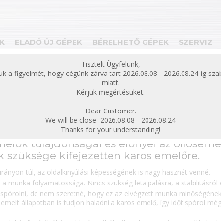
K
ELADÓ ÚJ GÉPEK
BÉRELHETŐ GÉPEK
SZERVIZ
bezárás
Tisztelt Ügyfelünk,
juk a figyelmét, hogy cégünk zárva tart 2026.08.08 - 2026.08.24-ig sz
ek
Bérelhető gépek
Bérelhető karos emelők
miatt.
Kérjük megértésüket.
hető karos emelők
Dear Customer.
We will be close 2026.08.08 - 2026.08.24
Thanks for your understanding!
melők tulajdonságai és előnyei az ollósem
 szüksége kifejezetten karos emelőre.
irányon túl, az oldalkinyúlási képességének is nagy hasznát venné.
a munka folyamatossága. Nincs szükség letalpalásra, a stabilitásról
t spórolni, de nem szeretné, hogy ez az elvégzett munka minőségéne
elemelt állapotban is tudjon haladni a karos emelő, így időt spórol m