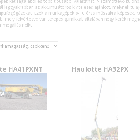
ek két fajtájából és több típusából választhat. A számottevő különbs
ál leggyakrabban az akkumulátoros kivitelezés ajánlott, melynek tula
kipufogógázokat. Ezek a munkagépek 8-10 órás műszakra képesek. Kü
b, mely felvértezve van terepes gumikkal, általában négy kerék megh
 megállás nélkül.
te HA41PXNT
Haulotte HA32PX
E-mail:
Jelszó:
Új jelszó