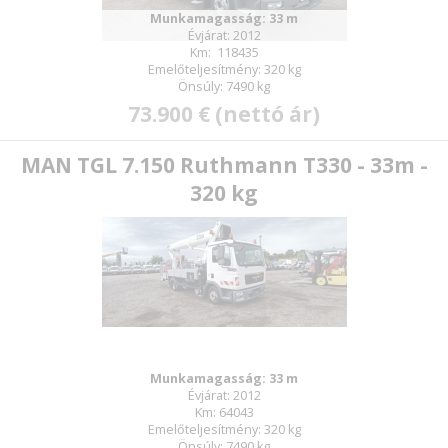
Munkamagasság: 33 m
Évjárat: 2012
Km: 118435
Emelőteljesítmény: 320 kg
Önsúly: 7490 kg
73.900 € (nettó ár)
MAN TGL 7.150 Ruthmann T330 - 33m -
320 kg
Munkamagasság: 33 m
Évjárat: 2012
Km: 64043
Emelőteljesítmény: 320 kg
Önsúly: 7490 kg