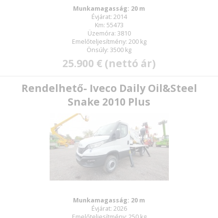
Munkamagasság: 20 m
Évjárat: 2014
Km: 55473
Üzemóra: 3810
Emelőteljesítmény: 200 kg
Önsúly: 3500 kg
25.900 € (nettó ár)
Rendelhető- Iveco Daily Oil&Steel
Snake 2010 Plus
Munkamagasság: 20 m
Évjárat: 2026
Emelőteljesítmény: 250 kg