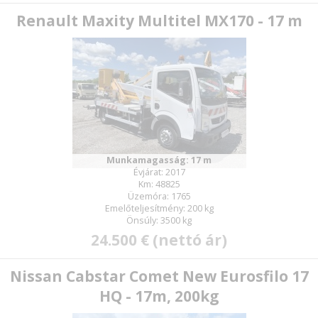
Renault Maxity Multitel MX170 - 17 m
Munkamagasság: 17 m
Évjárat: 2017
Km: 48825
Üzemóra: 1765
Emelőteljesítmény: 200 kg
Önsúly: 3500 kg
24.500 € (nettó ár)
Nissan Cabstar Comet New Eurosfilo 17
HQ - 17m, 200kg