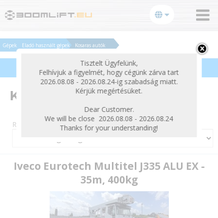
bezárás
Gépek
Eladó használt gépek
Kosaras autók
Tisztelt Ügyfelünk,
Termékek szűrése
Felhívjuk a figyelmét, hogy cégünk zárva tart
2026.08.08 - 2026.08.24-ig szabadság miatt.
Kérjük megértésüket.
Kosaras autók
Dear Customer.
We will be close 2026.08.08 - 2026.08.24
Rendezés:
Thanks for your understanding!
Iveco Eurotech Multitel J335 ALU EX -
35m, 400kg