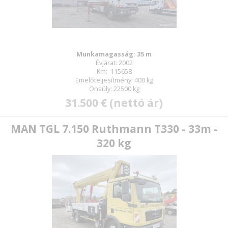
Munkamagasság: 35 m
Évjárat: 2002
Km: 115658
Emelőteljesítmény: 400 kg
Önsúly: 22500 kg
31.500 € (nettó ár)
MAN TGL 7.150 Ruthmann T330 - 33m -
320 kg