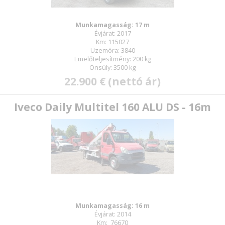
Munkamagasság: 17 m
Évjárat: 2017
Km: 115027
Üzemóra: 3840
Emelőteljesítmény: 200 kg
Önsúly: 3500 kg
22.900 € (nettó ár)
Iveco Daily Multitel 160 ALU DS - 16m
Munkamagasság: 16 m
Évjárat: 2014
Km: 76670