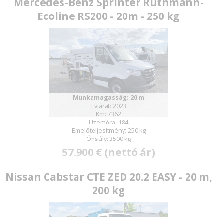
Mercedes-Benz Sprinter Ruthmann-
Ecoline RS200 - 20m - 250 kg
Munkamagasság: 20 m
Évjárat: 2023
Km: 7362
Üzemóra: 184
Emelőteljesítmény: 250 kg
Önsúly: 3500 kg
57.900 € (nettó ár)
Nissan Cabstar CTE ZED 20.2 EASY - 20 m,
200 kg