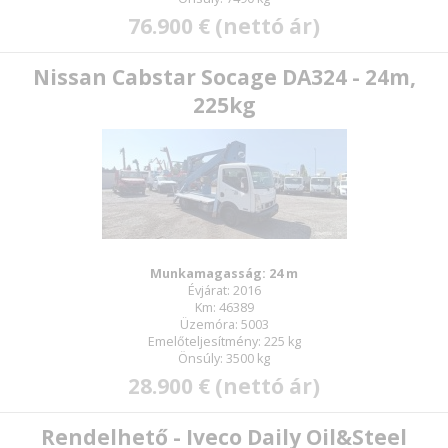
76.900 € (nettó ár)
Nissan Cabstar Socage DA324 - 24m,
225kg
Munkamagasság: 24 m
Évjárat: 2016
Km: 46389
Üzemóra: 5003
Emelőteljesítmény: 225 kg
Önsúly: 3500 kg
28.900 € (nettó ár)
Rendelhető - Iveco Daily Oil&Steel