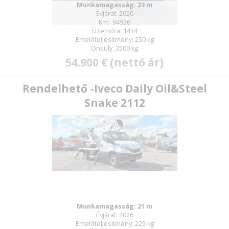
Munkamagasság: 23 m
Évjárat: 2020
Km: 94936
Üzemóra: 1434
Emelőteljesítmény: 250 kg
Önsúly: 3500 kg
54.900 € (nettó ár)
Rendelhető -Iveco Daily Oil&Steel
Snake 2112
Munkamagasság: 21 m
Évjárat: 2026
Emelőteljesítmény: 225 kg