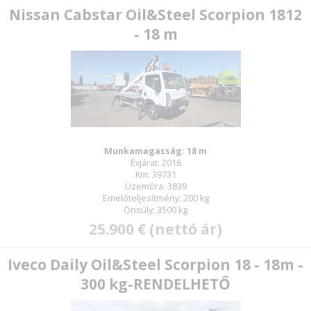
Nissan Cabstar Oil&Steel Scorpion 1812
- 18 m
Munkamagasság: 18 m
Évjárat: 2016
Km: 39731
Üzemóra: 3839
Emelőteljesítmény: 200 kg
Önsúly: 3500 kg
25.900 € (nettó ár)
Iveco Daily Oil&Steel Scorpion 18 - 18m -
300 kg-RENDELHETŐ