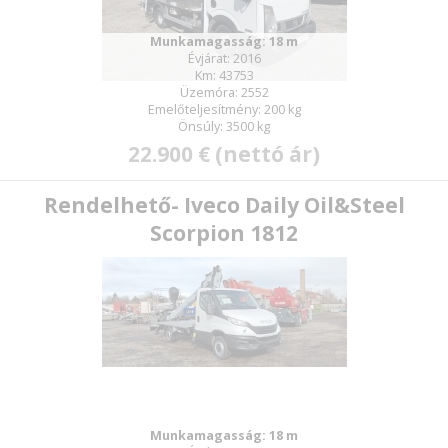
Munkamagasság: 18 m
Évjárat: 2016
Km: 43753
Üzemóra: 2552
Emelőteljesítmény: 200 kg
Önsúly: 3500 kg
22.900 € (nettó ár)
Rendelhető- Iveco Daily Oil&Steel
Scorpion 1812
Munkamagasság: 18 m