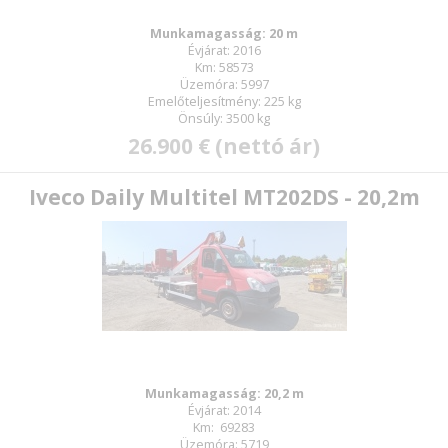
Munkamagasság: 20 m
Évjárat: 2016
Km: 58573
Üzemóra: 5997
Emelőteljesítmény: 225 kg
Önsúly: 3500 kg
26.900 € (nettó ár)
Iveco Daily Multitel MT202DS - 20,2m
Munkamagasság: 20,2 m
Évjárat: 2014
Km: 69283
Üzemóra: 5719