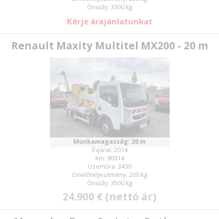
Önsúly: 3300 kg
Kérje árajánlatunkat
Renault Maxity Multitel MX200 - 20 m
Munkamagasság: 20 m
Évjárat: 2014
Km: 90314
Üzemóra: 3430
Emelőteljesítmény: 200 kg
Önsúly: 3500 kg
24.900 € (nettó ár)