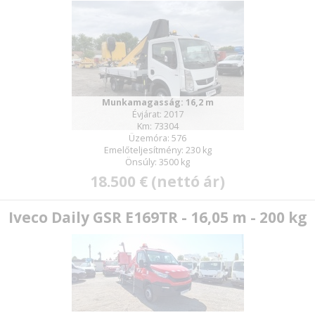
Munkamagasság: 16,2 m
Évjárat: 2017
Km: 73304
Üzemóra: 576
Emelőteljesítmény: 230 kg
Önsúly: 3500 kg
18.500 € (nettó ár)
Iveco Daily GSR E169TR - 16,05 m - 200 kg