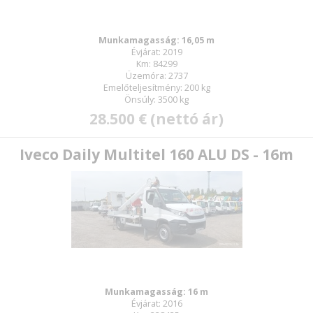
Munkamagasság: 16,05 m
Évjárat: 2019
Km: 84299
Üzemóra: 2737
Emelőteljesítmény: 200 kg
Önsúly: 3500 kg
28.500 € (nettó ár)
Iveco Daily Multitel 160 ALU DS - 16m
Munkamagasság: 16 m
Évjárat: 2016