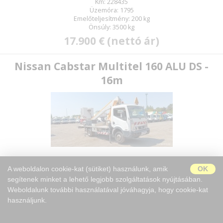
Km: 228435
Üzemóra: 1795
Emelőteljesítmény: 200 kg
Önsúly: 3500 kg
17.900 € (nettó ár)
Nissan Cabstar Multitel 160 ALU DS -
16m
Munkamagasság: 16 m
A weboldalon cookie-kat (sütiket) használunk, amik
OK
Évjárat: 2017
segítenek minket a lehető legjobb szolgáltatások nyújtásában.
Km: 83802
Üzemóra: 4239
Weboldalunk további használatával jóváhagyja, hogy cookie-kat
Emelőteljesítmény: 200 kg
használjunk.
Önsúly: 3500 kg
22.500 € (nettó ár)