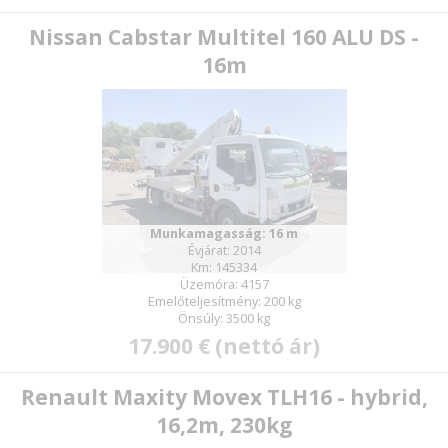
Nissan Cabstar Multitel 160 ALU DS -
16m
Munkamagasság: 16 m
Évjárat: 2014
Km: 145334
Üzemóra: 4157
Emelőteljesítmény: 200 kg
Önsúly: 3500 kg
17.900 € (nettó ár)
Renault Maxity Movex TLH16 - hybrid,
16,2m, 230kg