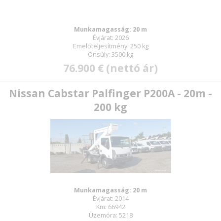
Munkamagasság: 20 m
Évjárat: 2026
Emelőteljesítmény: 250 kg
Önsúly: 3500 kg
76.900 € (nettó ár)
Nissan Cabstar Palfinger P200A - 20m -
200 kg
Munkamagasság: 20 m
Évjárat: 2014
Km: 66942
Üzemóra: 5218