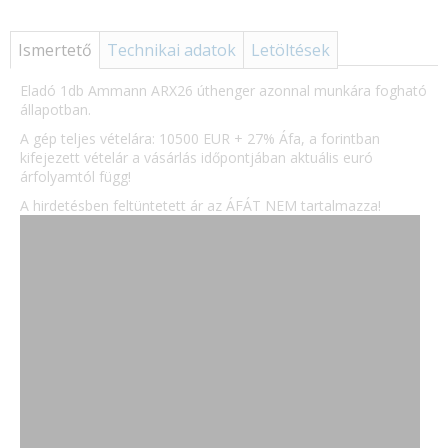
Ismertető
Technikai adatok
Letöltések
Eladó 1db Ammann ARX26 úthenger azonnal munkára fogható
állapotban.
A gép teljes vételára: 10500 EUR + 27% Áfa, a forintban
kifejezett vételár a vásárlás időpontjában aktuális euró
árfolyamtól függ!
A hirdetésben feltüntetett ár az ÁFÁT NEM tartalmazza!
E-mail:
Jelszó: