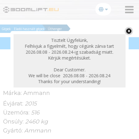
bezárás
Gépek
Eladó használt gépek
Úthenger
Tisztelt Ügyfelünk,
Termékek szűrése
Felhívjuk a figyelmét, hogy cégünk zárva tart
2026.08.08 - 2026.08.24-ig szabadság miatt.
Kérjük megértésüket.
Ammann ARX26
Dear Customer.
We will be close 2026.08.08 - 2026.08.24
Thanks for your understanding!
Márka:
Ammann
Évjárat:
2015
Üzemóra:
516
Önsúly:
2460 kg
Gyártó:
Ammann