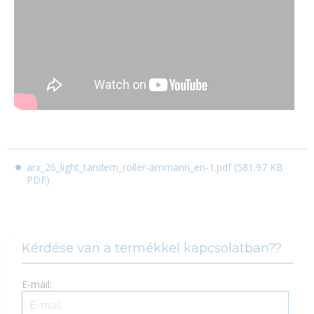
Új jelszó
arx_26_light_tandem_roller-ammann_en-1.pdf (581.97 KB
PDF)
Kérdése van a termékkel kapcsolatban??
E-mail: