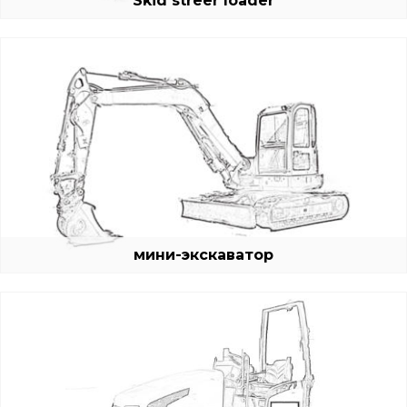
Skid streer loader
мини-экскаватор