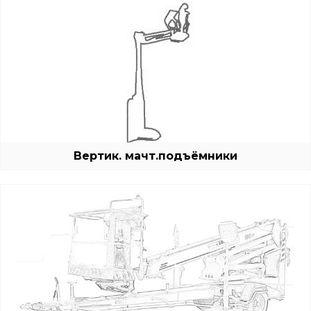
Вертик. мачт.подъёмники