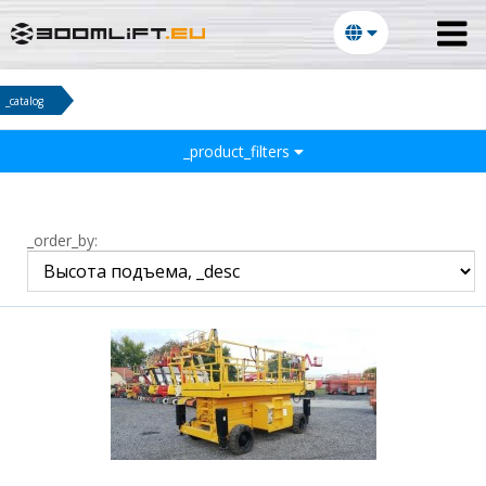
_catalog
_product_filters
_order_by: