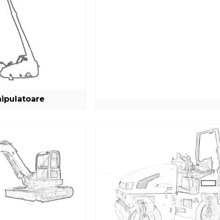
Parola noua
ipulatoare