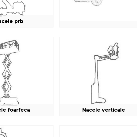
acele prb
e-mail :
Parola :
le foarfeca
Nacele verticale